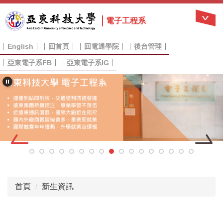
跳
到
電子工程系
主
要
English
回首頁
回電通學院
後台管理
內
容
亞東電子系FB
亞東電子系IG
區
首頁
新生資訊