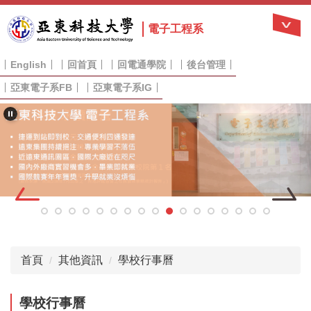
跳
到
電子工程系
主
要
English
回首頁
回電通學院
後台管理
內
容
亞東電子系FB
亞東電子系IG
區
首頁
其他資訊
學校行事曆
學校行事曆