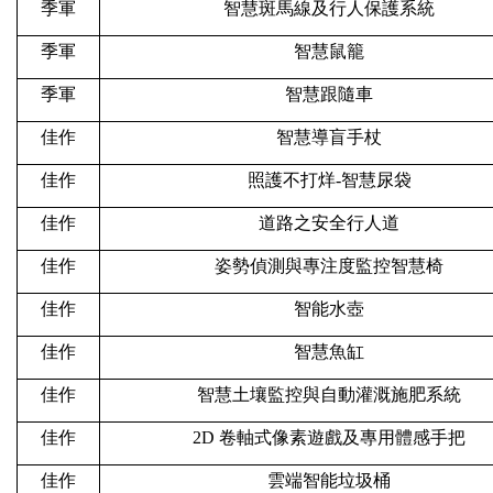
季軍
智慧斑馬線及行人保護系統
季軍
智慧鼠籠
季軍
智慧跟隨車
佳作
智慧導盲手杖
佳作
照護不打烊-智慧尿袋
佳作
道路之安全行人道
佳作
姿勢偵測與專注度監控智慧椅
佳作
智能水壺
佳作
智慧魚缸
佳作
智慧土壤監控與自動灌溉施肥系統
佳作
2D
卷軸式像素遊戲及專用體感手把
佳作
雲端智能垃圾桶