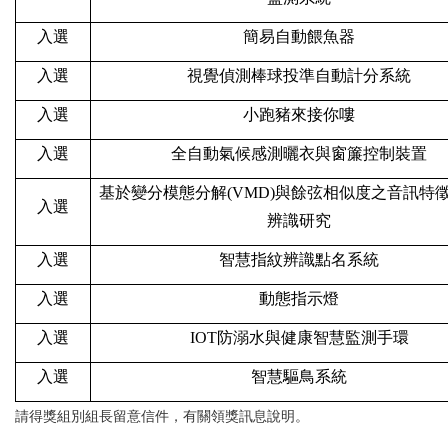
入選
簡易自動餵魚器
入選
視覺偵測棒球投準自動計分系統
入選
小跑豬來接你嘍
入選
全自動氣候感測曬衣與窗簾控制裝置
基於變分模態分解(VMD)與餘弦相似度之音訊特
入選
辨識研究
入選
智慧指紋辨識點名系統
入選
動態指示燈
入選
IOT
防溺水與健康智慧監測手環
入選
智慧驅鳥系統
請得獎組別組長留意信件，有關領獎訊息說明。