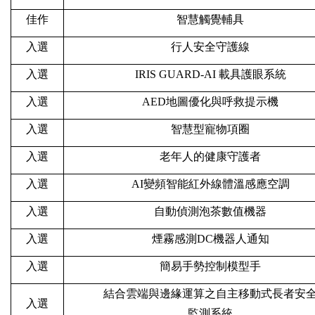
佳作
智慧觸覺輔具
入選
行人安全守護線
入選
IRIS GUARD-AI
載具護眼系統
入選
AED
地圖優化與呼救提示機
入選
智慧型寵物項圈
入選
老年人的健康守護者
入選
AI
變頻智能紅外線體溫感應空調
入選
自動偵測泡茶數值機器
入選
煙霧感測DC機器人通知
入選
簡易手勢控制模型手
結合雲端與邊緣運算之自主移動式長者安
入選
監測系統