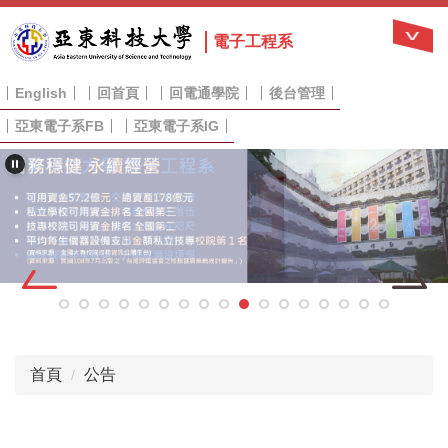
跳
到
電子工程系
主
要
English
回首頁
回電通學院
後台管理
內
容
亞東電子系FB
亞東電子系IG
區
首頁
公告