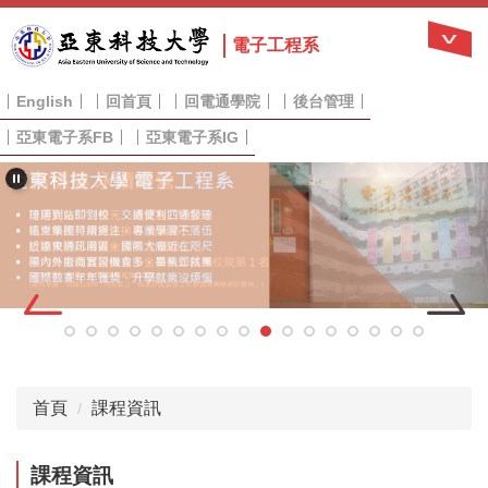
跳
到
電子工程系
主
要
English
回首頁
回電通學院
後台管理
內
容
亞東電子系FB
亞東電子系IG
區
首頁
課程資訊
課程資訊