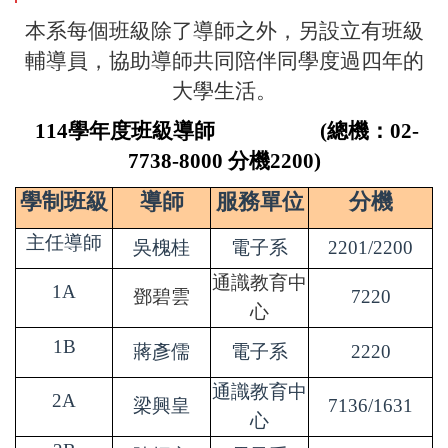
本系每個班級除了導師之外，另設立有班級
輔導員，協助導師共同陪伴同學度過四年的
大學生活。
114學年度班級導師 (總機：02-
7738-8000 分機2200)
學制班級
導師
服務單位
分機
主任導師
吳槐桂
電子系
2201/2200
通識教育中
1A
鄧碧雲
7220
心
1B
蔣彥儒
電子系
2220
通識教育中
2A
梁興皇
7136/1631
心