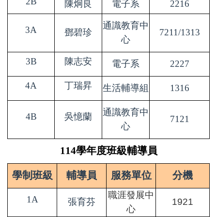
2B
陳炯良
電子系
2216
通識教育中
3A
鄧碧珍
7211/1313
心
3B
陳志安
電子系
2227
4A
丁瑞昇
生活輔導組
1316
通識教育中
4B
吳憶蘭
7121
心
114學年度班級輔導員
學制班級
輔導員
服務單位
分機
職涯發展中
1A
張育芬
1921
心