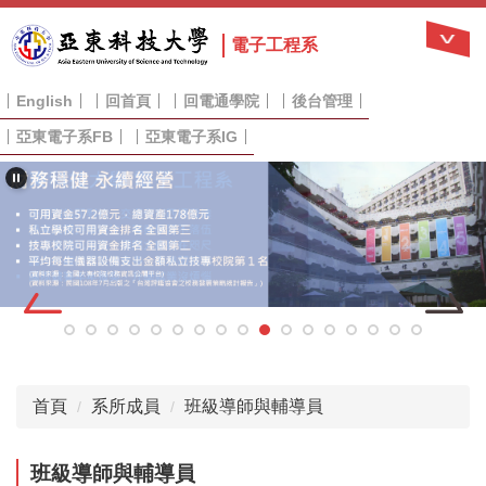
跳
到
電子工程系
主
要
English
回首頁
回電通學院
後台管理
內
容
亞東電子系FB
亞東電子系IG
區
首頁
系所成員
班級導師與輔導員
班級導師與輔導員