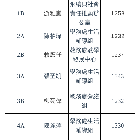
永續與社會
1B
游雅嵐
責任推動辦
1253
公室
學務處生活
2A
陳柏瑋
1332
輔導組
教務處教學
2B
賴應任
1237
發展中心
學務處生活
3A
張至凱
1343
輔導組
總務處營繕
3B
柳亮偉
1232
組
學務處生活
4A
陳麗萍
1330
輔導組