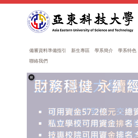
跳
到
主
要
內
容
區
備審資料準備指引
新生專區
學系簡介
學系特色
聯絡我們