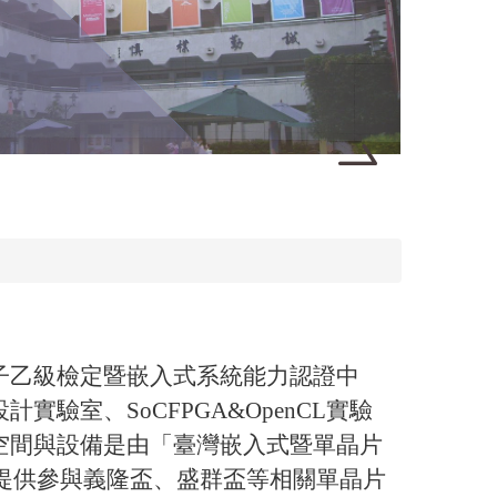
子乙級檢定暨嵌入式系統能力認證中
驗室、SoCFPGA&OpenCL實驗
空間與設備是由「臺灣嵌入式暨單晶片
，提供參與義隆盃、盛群盃等相關單晶片