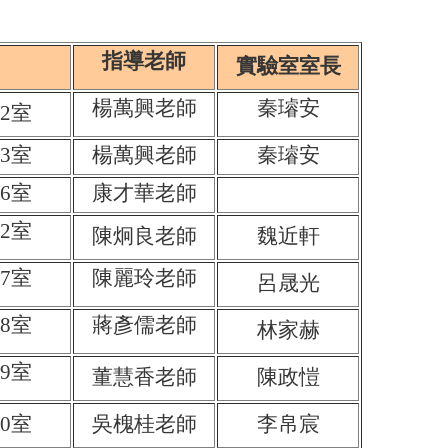
指導老師
實驗室室長
楊萬興老師
秦璿安
2室
3室
楊萬興老師
秦璿安
6室
康才華老師
2室
陳炯良老師
魏近軒
7室
陳麗玲
老師
呂晟光
8室
蔣彥儒
老師
林家赫
9室
董慧香
老師
陳政愷
0室
吳槐桂
老師
李帛宸