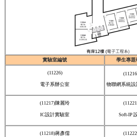
實驗室編號
學生專題
(11226)
(11216
電子系辦公室
物聯網系統設
(11217)陳
麗玲
(1122
IC設計實驗室
Soft-I
(11218)蔣彥儒
(11222