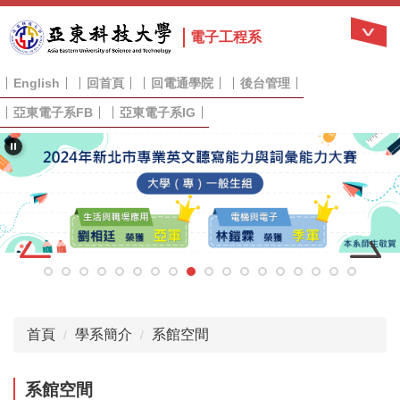
跳
到
電子工程系
主
要
English
回首頁
回電通學院
後台管理
內
容
亞東電子系FB
亞東電子系IG
區
首頁
學系簡介
系館空間
系館空間