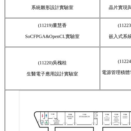
系統雛形設計實驗室
晶片實現
(11219)董慧香
(11223
SoCFPGA&OpenCL實驗室
嵌入式系
(112
(11220)吳
槐桂
電源管理積體
生醫電子應用設計實驗室