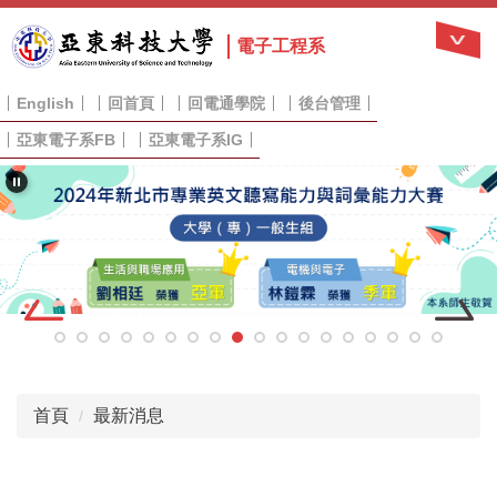
跳
到
電子工程系
主
要
English
回首頁
回電通學院
後台管理
內
容
亞東電子系FB
亞東電子系IG
區
首頁
最新消息