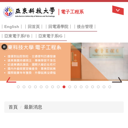
跳
到
電子工程系
主
要
English
回首頁
回電通學院
後台管理
內
容
亞東電子系FB
亞東電子系IG
區
首頁
最新消息