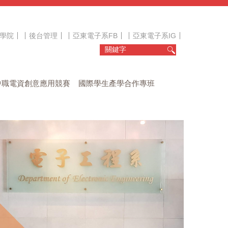
學院
後台管理
亞東電子系FB
亞東電子系IG
中職電資創意應用競賽
國際學生產學合作專班