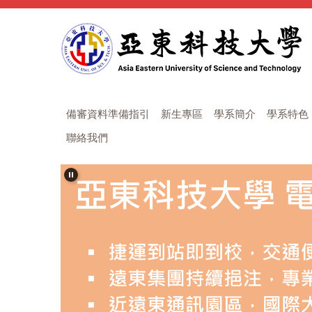
跳
到
主
要
內
容
區
備審資料準備指引
新生專區
學系簡介
學系特色
聯絡我們