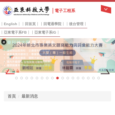
跳
到
電子工程系
主
要
English
回首頁
回電通學院
後台管理
內
容
亞東電子系FB
亞東電子系IG
區
首頁
最新消息