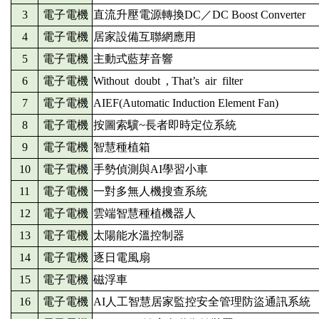
3
電子電機
直流升壓電源轉換DC／DC Boost Converter
4
電子電機
居家設備互聯網應用
5
電子電機
主動式藍芽音響
6
電子電機
Without doubt , That’s air filter
7
電子電機
AIEF(Automatic Induction Element Fan)
8
電子電機
按圖索驥~長者即時定位系統
9
電子電機
智慧種植箱
10
電子電機
手勢偵測與AI學習小車
11
電子電機
一對多無人機搜查系統
12
電子電機
雲端智慧種植機器人
13
電子電機
太陽能水溫控制器
14
電子電機
逐日電風扇
15
電子電機
磁浮車
16
電子電機
AI人工智慧居家監控安全管理防盜通訊系統