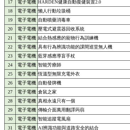
17
電子電機
HARDEN健康自動復健裝置2.0
18
電子電機
懶人行動垃圾桶
19
電子電機
自動噴藥消毒車
20
電子電機
壓電式避震器回收系統
21
電子電機
結合熱感應的寵物行為訓練機
22
電子電機
具有行為辨識功能的課間巡堂無人機
23
電子電機
藍芽感應導盲手杖
24
電子電機
智能芳療師
25
電子電機
恆溫型無限充電外衣
26
電子電機
自動發牌機
27
電子電機
倉鼠之家
28
電子電機
真相永遠只有一個
29
電子電機
傳輸介面萬用翻譯蒟蒻
30
電子電機
智能追蹤電風扇
31
電子電機
AI辨識功能與道路安全的結合