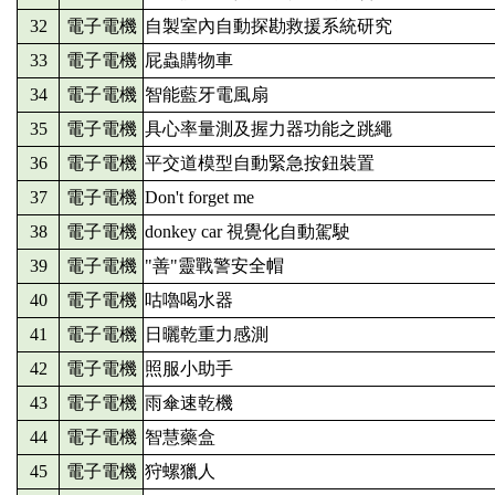
32
電子電機
自製室內自動探勘救援系統研究
33
電子電機
屁蟲購物車
34
電子電機
智能藍牙電風扇
35
電子電機
具心率量測及握力器功能之跳繩
36
電子電機
平交道模型自動緊急按鈕裝置
37
電子電機
Don't forget me
38
電子電機
donkey car 視覺化自動駕駛
39
電子電機
"善"靈戰警安全帽
40
電子電機
咕嚕喝水器
41
電子電機
日曬乾重力感測
42
電子電機
照服小助手
43
電子電機
雨傘速乾機
44
電子電機
智慧藥盒
45
電子電機
狩螺獵人