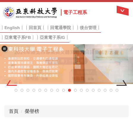
跳
到
電子工程系
主
要
English
回首頁
回電通學院
後台管理
內
容
亞東電子系FB
亞東電子系IG
區
首頁
榮譽榜