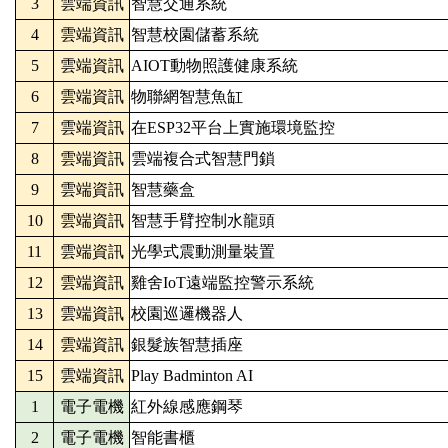
3
雲端資訊
智慧交通系統
4
雲端資訊
智慧校園儲蓄系統
5
雲端資訊
AIOT動物照護健康系統
6
雲端資訊
物聯網智慧魚缸
7
雲端資訊
在ESP32平台上實施環境監控
8
雲端資訊
雲端複合式智慧門鎖
9
雲端資訊
智慧藥盒
10
雲端資訊
智慧手臂控制水龍頭
11
雲端資訊
光學式震動測量裝置
12
雲端資訊
雞舍IoT遠端監控警示系統
13
雲端資訊
校園巡邏機器人
14
雲端資訊
銀髮族智慧插座
15
雲端資訊
Play Badminton AI
1
電子電機
紅外線感應鋼琴
2
電子電機
智能書櫃