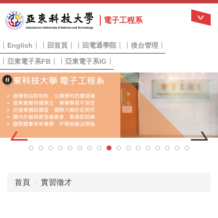
跳
到
電子工程系
主
要
English
回首頁
回電通學院
後台管理
內
容
亞東電子系FB
亞東電子系IG
區
首頁
實習徵才