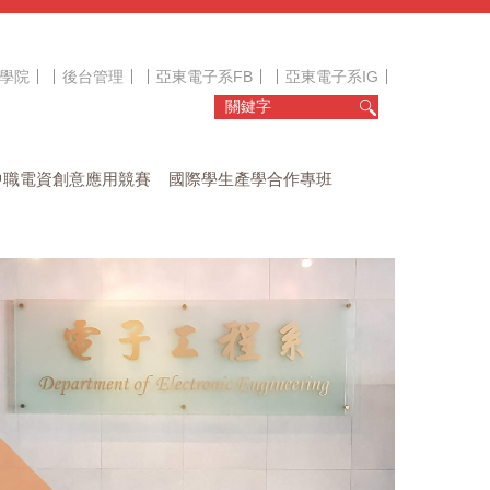
學院
後台管理
亞東電子系FB
亞東電子系IG
中職電資創意應用競賽
國際學生產學合作專班