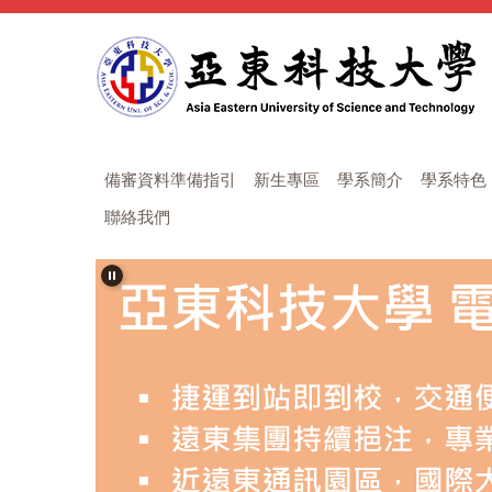
跳
到
主
要
內
容
區
備審資料準備指引
新生專區
學系簡介
學系特色
聯絡我們