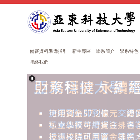
跳
到
主
要
內
容
區
備審資料準備指引
新生專區
學系簡介
學系特色
聯絡我們