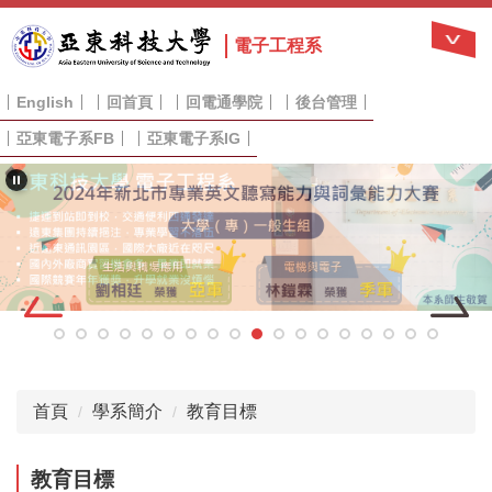
跳
到
電子工程系
主
要
English
回首頁
回電通學院
後台管理
內
容
亞東電子系FB
亞東電子系IG
區
首頁
學系簡介
教育目標
教育目標