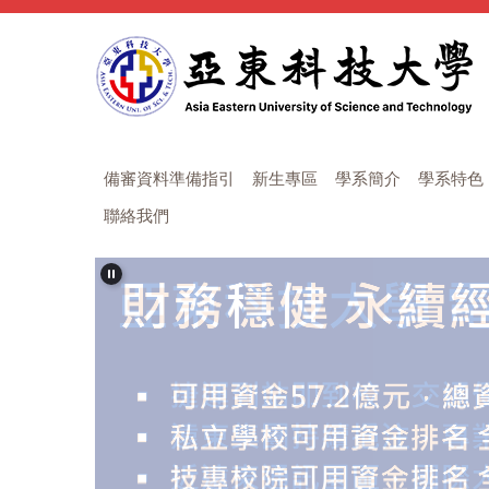
跳
到
主
要
內
容
區
備審資料準備指引
新生專區
學系簡介
學系特色
聯絡我們