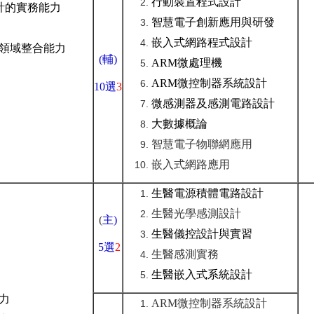
行動裝置程式設計
計的實務能力
智慧電子創新應用與研發
嵌入式網路程式設計
領域整合能力
(
輔
)
ARM微處理機
ARM微控制器系統設計
10選
3
微感測器及感測電路設計
大數據概論
智慧電子物聯網應用
嵌入式網路應用
生醫電源積體電路設計
生醫光學感測設計
(
主
)
生醫儀控設計與實習
5
選
2
生醫感測實務
生醫嵌入式系統設計
力
ARM微控制器系統設計