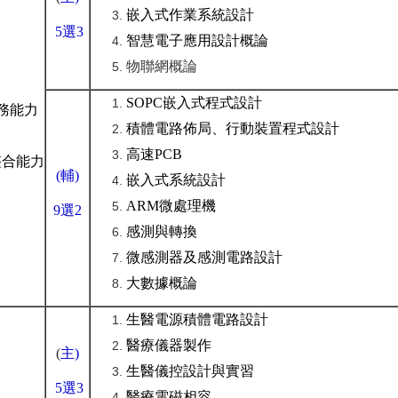
嵌入式作業系統設計
5
選
3
智慧電子應用設計概論
物聯網概論
SOPC嵌入式程式設計
務能力
積體電路佈局、行動裝置程式設計
高速PCB
整合能力
(
輔
)
嵌入式系統設計
ARM微處理機
9選
2
感測與轉換
微感測器及感測電路設計
大數據概論
生醫電源積體電路設計
醫療儀器製作
(
主
)
生醫儀控設計與實習
5
選
3
醫療電磁相容