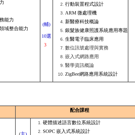
力
行動裝置程式設計
ARM 微處理機
務能力
新醫療科技概論
(
輔
)
領域整合能力
銀髮族健康照護系統應用專題
10選
生醫電子臨床應用
3
數位訊號處理與實務
嵌入式網路應用
醫學資訊概論
ZigBee網路應用系統設計
配合課程
硬體描述語言數位系統設計
SOPC 嵌入式系統設計
(
主
)