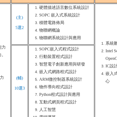
硬體描述語言數位系統設計
SOPC
嵌入式系統設計
(
主)
積體電路佈局
5
選2
物聯網概論
物聯網系統設計與應用
系統
能力
SOPC
嵌入式程式設計
Intel
力。
行動裝置程式設計
Open
智慧電子創新應用與研發
IC
設
嵌入式網路程式設計
嵌入
力
(
輔)
ARM
微控制器系統設計
心
物件導向程式設計
10
選3
Python
程式設計與應用
互動式網頁程式設計
人工智慧