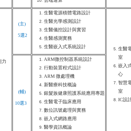
雲端運算
生醫電源積體電路設計
生醫光學感測設計
(
主)
生醫儀控設計與實習
5
選2
生醫感測實務
生醫嵌入式系統設計
生醫
室
ARM
微控制器系統設計
能力
嵌入
行動裝置程式設計
心
ARM
微處理機
智慧
新醫療科技概論
室
(
輔)
銀髮族健康照護系統應用專題
IC
設
生醫電子臨床應用
10
選3
數位訊號處理與實務
嵌入式網路應用
醫學資訊概論