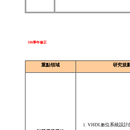
106學年修正
重點領域
研究規
VHDL
位系統設計
數